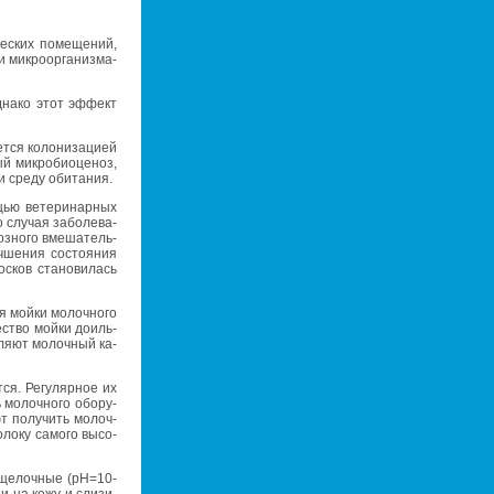
че­ских по­ме­ще­ний,
 мик­ро­ор­га­низ­ма­
д­на­ко этот эф­фект
­ся ко­ло­ни­за­ци­ей
ый мик­ро­био­це­ноз,
 и среду оби­та­ния.
ью ве­те­ри­нар­ных
 слу­чая за­бо­ле­ва­
оз­но­го вме­ша­тель­
­ше­ния со­сто­я­ния
с­ков ста­но­ви­лась
 мойки мо­лоч­но­го
че­ство мойки до­иль­
ля­ют мо­лоч­ный ка­
ся. Ре­гу­ляр­ное их
 мо­лоч­но­го обо­ру­
ют по­лу­чить мо­лоч­
ло­ку са­мо­го вы­со­
и ще­лоч­ные (pH=10-
нии на кожу и сли­зи­