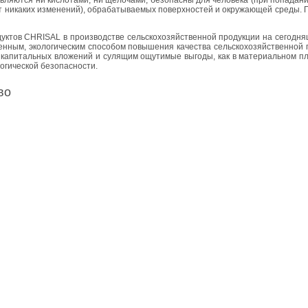
 ни­ка­ких из­ме­не­ний), об­ра­ба­ты­ва­е­мых по­верх­но­стей и окру­жа­ю­щей среды. 
ук­тов CHRISAL в про­из­вод­стве сель­ско­хо­зяй­ствен­ной про­дук­ции на се­го­дня
­ным, эко­ло­ги­че­ским спо­со­бом по­вы­ше­ния ка­че­ства сель­ско­хо­зяй­ствен­ной
ка­пи­таль­ных вло­же­ний и су­ля­щим ощу­ти­мые вы­го­ды, как в ма­те­ри­аль­ном 
о­ги­че­ской без­опас­но­сти.
тво