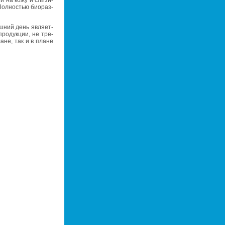
Пол­но­стью би­о­раз­
ш­ний день яв­ля­ет­
 про­дук­ции, не тре­
плане, так и в плане