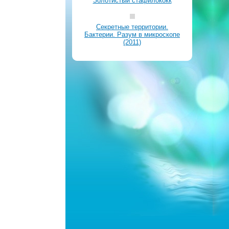
Золотистый стафилококк
Секретные территории.
Бактерии. Разум в микроскопе
(2011)