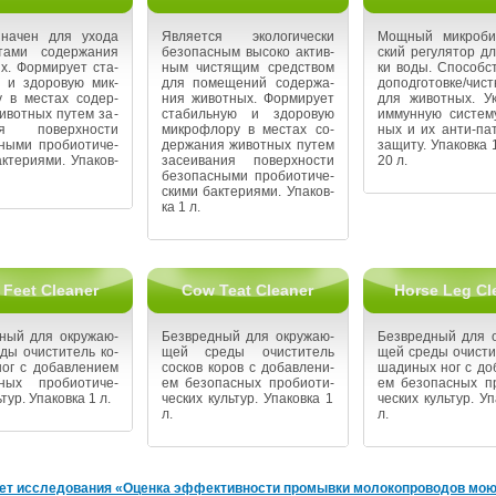
­зна­чен для ухода
Яв­ля­ет­ся эко­ло­ги­че­ски
Мощ­ный мик­ро­био­
а­ми со­дер­жа­ния
без­опас­ным вы­со­ко ак­тив­
ский ре­гу­ля­тор д
х. Фор­ми­ру­ет ста­
ным чи­стя­щим сред­ством
ки воды. Спо­соб­ст
 и здо­ро­вую мик­
для по­ме­ще­ний со­дер­жа­
до­под­го­тов­ке/чи
у в ме­стах со­дер­
ния жи­вот­ных. Фор­ми­ру­ет
для жи­вот­ных. Ук
и­вот­ных путем за­
ста­биль­ную и здо­ро­вую
им­мун­ную си­сте­м
ния по­верх­но­сти
мик­ро­фло­ру в ме­стах со­
ных и их ан­ти-па­т
ны­ми про­био­ти­че­
дер­жа­ния жи­вот­ных путем
за­щи­ту. Упа­ков­ка 1
к­те­ри­я­ми. Упа­ков­
за­се­и­ва­ния по­верх­но­сти
20 л.
без­опас­ны­ми про­био­ти­че­
ски­ми бак­те­ри­я­ми. Упа­ков­
ка 1 л.
Feet Cleaner
Cow Teat Cleaner
Horse Leg Cl
­ный для окру­жа­ю­
Без­вред­ный для окру­жа­ю­
Без­вред­ный для о
ы очи­сти­тель ко­
щей среды очи­сти­тель
щей среды очи­сти
ог с до­бав­ле­ни­ем
сос­ков коров с до­бав­ле­ни­
ша­ди­ных ног с до­
­ных про­био­ти­че­
ем без­опас­ных про­био­ти­
ем без­опас­ных пр
­тур. Упа­ков­ка 1 л.
че­ских куль­тур. Упа­ков­ка 1
че­ских куль­тур. Уп
л.
л.
т ис­сле­до­ва­ния «Оцен­ка эф­фек­тив­но­сти про­мыв­ки мо­ло­ко­про­во­дов мо­