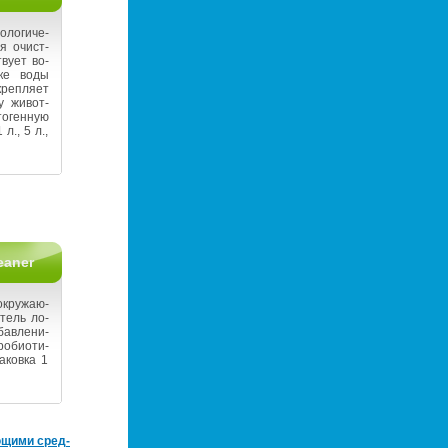
ло­ги­че­
ля очист­
ву­ет во­
ст­ке воды
реп­ля­ет
у жи­вот­
о­ген­ную
 л., 5 л.,
eaner
кру­жа­ю­
­тель ло­
бав­ле­ни­
о­био­ти­
а­ков­ка 1
ю­щи­ми сред­