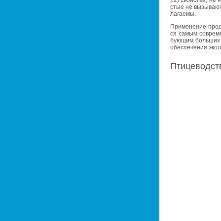
стые не вы­зы­ва­ют
ла­га­е­мы.
При­ме­не­ние про­д
ся самым со­вре­мен
бу­ю­щим боль­ших 
обес­пе­че­ния эко­л
Пти­це­вод­с