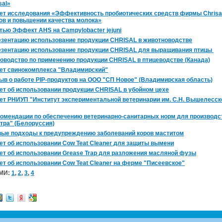
sal»
ет ис­сле­до­ва­ния «Эф­фек­тив­ность про­био­ти­че­ских средств фирмы Chrisal
тов и по­вы­ше­нии ка­че­ства мо­ло­ка»
а­тью Эф­фект AHS на Campylobacter jejuni
­зен­та­цию ис­поль­зо­ва­ние про­дук­ции CHRISAL в жи­вот­но­вод­стве
­зен­та­цию ис­поль­зо­ва­ние про­дук­ции CHRISAL для вы­ра­щи­ва­ния птицы
о­вод­ство по при­ме­не­нию про­дук­ции CHRISAL в пти­це­вод­стве (Ка­на­да)
ет сви­но­ком­плек­са "Вла­ди­мир­ский"
ыв о ра­бо­те PIP-про­дук­тов на ООО "СП Новое" (Вла­ди­мир­ская об­ласть)
ет об ис­поль­зо­ва­нии про­дук­ции CHRISAL в убой­ном цехе
т РНИУП "Ин­сти­тут экс­пе­ри­мен­таль­ной ве­те­ри­на­рии им. С.Н. Вы­ше­лес­ско
о­мен­да­ции по обес­пе­че­нию ве­те­ри­нар­но-са­ни­тар­ных норм для про­из­вод­с
т­ра" (Бе­ло­рус­сия)
ые под­хо­ды к пре­ду­пре­жде­нию за­бо­ле­ва­ний коров ма­сти­том
ет об ис­поль­зо­ва­нии Cow Teat Cleaner для за­щи­ты вы­ме­ни
ет об ис­поль­зо­ва­нии Grease Trap для раз­ло­же­ния мас­ля­ной фузы
ет об ис­поль­зо­ва­нии Cow Teat Cleaner на ферме "Пи­се­ев­ское"
СМИ:
1
,
2
,
3
,
4