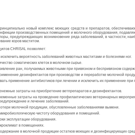
рин­ци­пи­аль­но новый ком­плекс мо­ю­щих средств и пре­па­ра­тов, обес­пе­чи­ва­ю­
­фек­ции про­из­вод­ствен­ных по­ме­ще­ний и мо­лоч­но­го обо­ру­до­ва­ния, по­дав­ля
ло­ры, пре­ду­пре­жда­ю­щих воз­ник­но­ве­ние ряда за­бо­ле­ва­ний, в част­но­сти, наи
е­ва­ние коров ма­сти­том.
дук­тов CHRISAL поз­во­ля­ет:
 ис­клю­чить ве­ро­ят­ность за­бо­ле­ва­ний жи­вот­ных ма­сти­та­ми и бо­лез­ня­ми ног.
­че­ство со­ма­ти­че­ских кле­ток в мо­лоч­ном сырье.
жив­ле­ние ран, по­лу­ча­е­мых жи­вот­ны­ми при при­вяз­ном и бес­при­вяз­ном со­дер­ж
и­ме­не­ние дез­ин­фек­тан­тов при про­из­вод­стве и пе­ре­ра­бот­ке мо­лоч­ной про­ду
­вать при­ме­не­ние ан­ти­био­ти­ков при ле­че­нии и ис­клю­чить их при­ме­не­ние при 
­неж­ные за­тра­ты на при­об­ре­те­ние вет­пре­па­ра­тов и дез­ин­фек­тан­тов.
е­мен­ные за­тра­ты на про­ве­де­ние про­фи­лак­ти­че­ских ве­те­ри­нар­ных ме­ро­при­
е­ду­пре­жде­ние и ле­че­ние за­бо­ле­ва­ний.
те­ри мо­лоч­ной про­дук­ции, обу­слов­лен­ные за­бо­ле­ва­ни­я­ми вы­ме­ни.
ик­ро­био­ло­ги­че­скую чи­сто­ту обо­ру­до­ва­ния и по­ме­ще­ний.
и экс­плу­а­та­ции обо­ру­до­ва­ния.
­ро­кли­мат в по­ме­ще­ни­ях.
­дер­жа­ние в мо­лоч­ной про­дук­ции остат­ков мо­ю­щих и дез­ин­фе­ци­ру­ю­щих сре