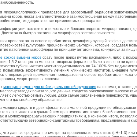
­кобсе­ме­нен­ность.
я мик­ро­био­ло­ги­че­ских пре­па­ра­тов для аэро­золь­ной об­ра­бот­ки жи­вот­но­вод­
ы­ме­ни коров, лежат ан­та­го­ни­сти­че­ские вза­и­мо­от­но­ше­ния между па­то­ген­ны­ми
ро­био­ти­ков, вхо­дя­щих в со­став при­ме­ня­е­мых пре­па­ра­тов.
н­фек­ции уни­что­жа­ют­ся и по­лез­ные и бо­лез­не­твор­ные мик­ро­ор­га­низ­мы, о
 До­ста­точ­но быст­ро па­то­ген­ная мик­ро­фло­ра вос­ста­нав­ли­ва­ет­ся.
ния пре­па­ра­тов на ос­но­ве про­био­ти­ков, дез­ин­фи­ци­ру­ю­щий эф­фект до­сти­га­ет
 по­верх­но­стей куль­ту­ра­ми про­био­ти­че­ских бак­те­рий, ко­то­рые, со­зда­вая нов
ви­тие па­то­ген­ной мик­ро­фло­ры по прин­ци­пу ан­та­го­низ­ма, кон­ку­ри­руя за пищу
­ке сос­ков вы­ме­ни коров
сразу после дойки путем рас­пы­ле­ния, либо с по­мо­щ
­че­ние 1,5-2 ме­ся­цев на мо­лоч­но-то­вар­ных фер­мах не было вы­яв­ле­но ни од­но­го
ли­че­ство суб­кли­ни­че­ских ма­сти­тов умень­ши­лось на 74-100% без ме­ди­ка­мен­т
о по­вы­си­лась эф­фек­тив­ность ле­че­ния кли­ни­че­ских ма­сти­тов. Внеш­ние улуч
ись с пер­вых дней при­ме­не­ния пре­па­ра­тов на ос­но­ве про­био­ти­ков - кожа со
а­ра­пи­ны, мик­ро­тре­щи­ны, яз­воч­ки.
ых
мо­ю­щих средств для мойки до­иль­но­го обо­ру­до­ва­ния
на фер­мах, а также для
 мас­ло­сыр­за­во­дах по­ка­за­ло, что дан­ные сред­ства обес­пе­чи­ва­ют вы­со­кое ка­
­ля­ет с лег­ко­стью от­мыть любые, даже самые за­гряз­нен­ные по­верх­но­сти, уда­
­ют его даль­ней­ше­му об­ра­зо­ва­нию.
мо­ю­щих средств и дез­ин­фек­тан­тов в мо­лоч­ной про­дук­ции не об­на­ру­жи­ва­ет­
и­тель­но сни­жа­ет и в даль­ней­шем прак­ти­че­ски ис­клю­ча­ет ба­кобсе­ме­нен­ность
х и мо­ло­ко­пе­ре­ра­ба­ты­ва­ю­щих пред­при­я­ти­ях и, в ко­неч­ном итоге, поз­во­ля­
т­вет­ству­ю­щую ве­те­ри­нар­но-са­ни­тар­ным тре­бо­ва­ни­ям, предъ­яв­ля­е­мым к мо­
ть, что дан­ные сред­ства, не смот­ря на про­яв­ля­е­мые кис­лот­ные (pH=1-3) ил
в­ля­ют­ся ни кис­ло­та­ми, ни ще­ло­ча­ми, без­опас­ны для че­ло­ве­ка (при по­па­да­