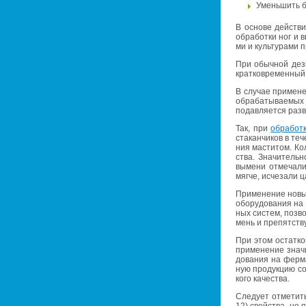
Умень­шить ба
В ос­но­ве дей­стви
об­ра­бот­ки ног и в
ми и куль­ту­ра­ми п
При обыч­ной дез­и
крат­ко­вре­мен­ный.
В слу­чае при­ме­не­
об­ра­ба­ты­ва­е­мых
по­дав­ля­ет­ся раз­
Так, при
об­ра­бот
ста­кан­чи­ков в те
ния ма­сти­том. Ко­
ства. Зна­чи­тель­н
вы­ме­ни от­ме­ча­л
мягче, ис­че­за­ли ц
При­ме­не­ние нов
обо­ру­до­ва­ния на
ных си­стем, поз­во
мень и пре­пят­ству
При этом остат­ков 
при­ме­не­ние зна­ч
до­ва­ния на фер­ма
ную про­дук­цию со­о
ко­го ка­че­ства.
Сле­ду­ет от­ме­ти
12) свой­ства, не я