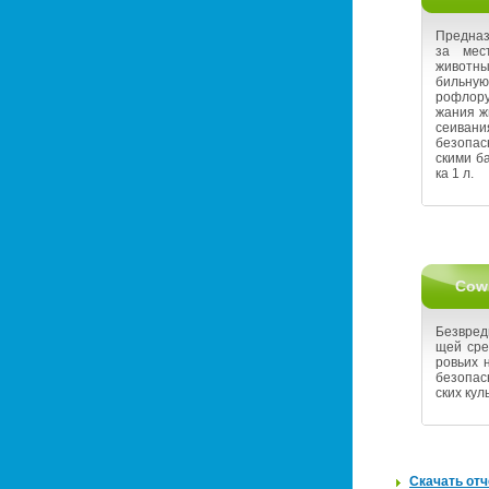
Пред­на
за ме­ст
жи­вот­ны
биль­ную
ро­фло­р
жа­ния ж
се­и­ва­
без­опас­
ски­ми ба
ка 1 л.
Cow 
Без­вред
щей сред
ро­вьих н
без­опас
ских куль
Ска­чать отче