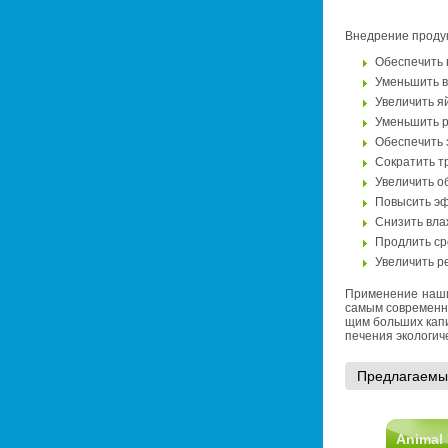
Внед­ре­ние про­дук
Обес­пе­чить в
Умень­шить в
Уве­ли­чить яй
Умень­шить ра
Обес­пе­чить 
Со­кра­тить т
Уве­ли­чить об
По­вы­сить эф
Сни­зить влаж
Про­длить срок
Уве­ли­чить р
При­ме­не­ние наших
самым со­вре­мен­ны
щим боль­ших ка­пи
пе­че­ния эко­ло­ги­
Пред­ла­га­е­мы
Animal 