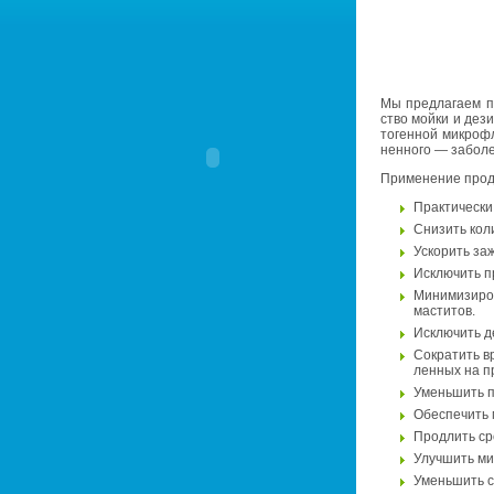
Мы пред­ла­га­ем п
ство мойки и дез­ин
то­ген­ной мик­ро­ф
нен­но­го — за­бо­л
При­ме­не­ние про­
Прак­ти­че­ски
Сни­зить ко­ли
Уско­рить за­
Ис­клю­чить пр
Ми­ни­ми­зи­ро
ма­сти­тов.
Ис­клю­чить де
Со­кра­тить вр
лен­ных на пр
Умень­шить по­
Обес­пе­чить м
Про­длить срок
Улуч­шить мик
Умень­шить со