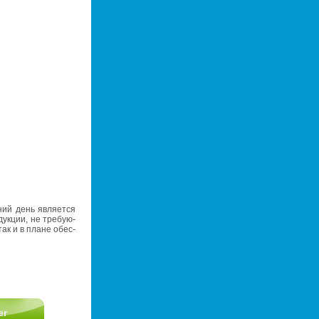
ний день яв­ля­ет­ся
дук­ции, не тре­бу­ю­
 так и в плане обес­
er