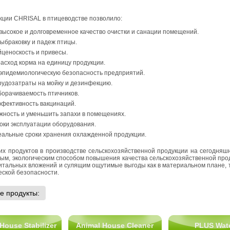
­ции CHRISAL в пти­це­вод­стве поз­во­ли­ло:
ы­со­кое и дол­го­вре­мен­ное ка­че­ство очист­ки и са­на­ции по­ме­ще­ний.
ы­бра­ков­ку и падеж птицы.
­це­нос­кость и при­ве­сы.
с­ход корма на еди­ни­цу про­дук­ции.
эпи­де­мио­ло­ги­че­скую без­опас­ность пред­при­я­тий.
ру­до­за­тра­ты на мойку и дез­ин­фек­цию.
о­ра­чи­ва­е­мость птич­ни­ков.
­фек­тив­ность вак­ци­на­ций.
­ность и умень­шить за­па­хи в по­ме­ще­ни­ях.
и экс­плу­а­та­ции обо­ру­до­ва­ния.
е­аль­ные сроки хра­не­ния охла­жден­ной про­дук­ции.
 про­дук­тов в про­из­вод­стве сель­ско­хо­зяй­ствен­ной про­дук­ции на се­го­дняш­
м, эко­ло­ги­че­ским спо­со­бом по­вы­ше­ния ка­че­ства сель­ско­хо­зяй­ствен­ной про­
­таль­ных вло­же­ний и су­ля­щим ощу­ти­мые вы­го­ды как в ма­те­ри­аль­ном плане,
че­ской без­опас­но­сти.
е про­дук­ты:
House Stabilizer
Animal House Cleaner
PLUS Wat