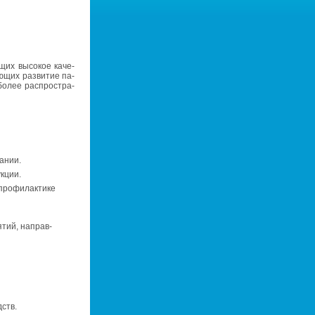
щих вы­со­кое ка­че­
­ю­щих раз­ви­тие па­
­бо­лее рас­про­стра­
а­нии.
к­ции.
про­фи­лак­ти­ке
я­тий, на­прав­
дств.