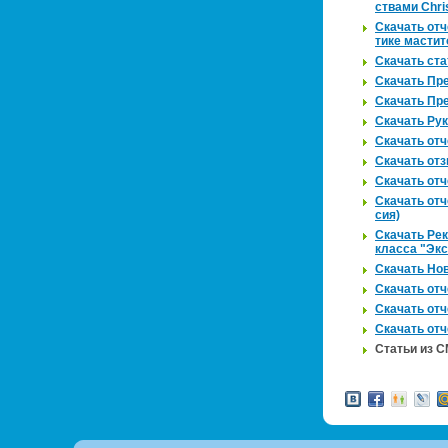
ства­ми Chri
Ска­чать отч
ти­ке ма­сти­
Ска­чать ст
Ска­чать Пре
Ска­чать Пре
Ска­чать Ру­к
Ска­чать отч
Ска­чать отз
Ска­чать отч
Ска­чать отче
сия)
Ска­чать Ре­к
клас­са "Экс­
Ска­чать Нов
Ска­чать отч
Ска­чать отч
Ска­чать отч
Ста­тьи из 