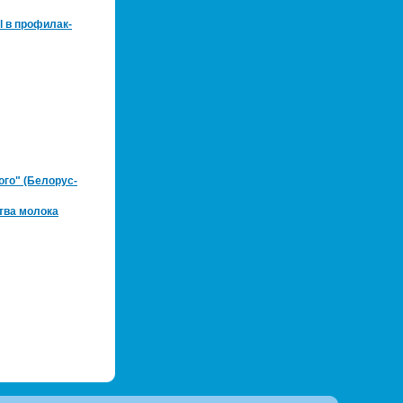
 в про­фи­лак­
­го" (Бе­ло­рус­
тва мо­ло­ка