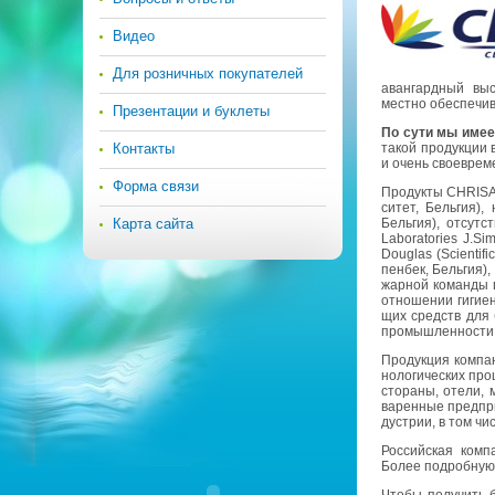
Видео
Для розничных покупателей
аван­гард­ный вы­со
мест­но обес­пе­чи­
Презентации и буклеты
По сути мы имеем 
Контакты
такой про­дук­ции в
и очень свое­вре­ме
Форма связи
Про­дук­ты CHRISAL 
си­тет, Бель­гия)
Карта сайта
Бель­гия), от­сут
Laboratories J.​Si
Douglas (Scientifi
пен­бек, Бель­гия)
жар­ной ко­ман­ды г
от­но­ше­нии ги­ги­
щих средств для бор
про­мыш­лен­но­сти 
Про­дук­ция ком­па
но­ло­ги­че­ских пр
сто­ра­ны, отели, м
ва­рен­ные пред­при
ду­стрии, в том чис
Рос­сий­ская ком­п
Более по­дроб­ную 