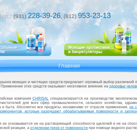
228-39-26
953-23-13
Тел.:
(931)
, (812)
Главная
й рынок мо­ю­щих и чи­стя­щих средств пред­ла­га­ет огром­ный выбор раз­лич­ной п
 При­ме­не­ние этих средств ока­зы­ва­ет нега­тив­ное вли­я­ние на
здо­ро­вье че­ло­в
гий­ская ком­па­ния
CHRISAL
спе­ци­а­ли­зи­ру­ет­ся на про­из­вод­стве эко­ло­ги­че­
очи­сти­те­лей для всех сфер про­мыш­лен­но­сти, сель­ско­го хо­зяй­ства, здра­во
ра и быта. Аб­со­лют­но все про­дук­ты, неза­ви­си­мо от от­рас­ли при­ме­не­ния,
не с
ом­по­нен­тов, ко­то­рые раз­ру­ша­ют об­ра­ба­ты­ва­е­мые по­верх­но­сти и за­гряз
их ос­но­вы­ва­ет­ся не на рас­тво­ря­ю­щей спо­соб­но­сти ще­ло­чей и не на спо­со
че­ской ре­ак­ции, а
от­де­ле­нии грязи от по­верх­но­сти
при по­мо­щи вод­но­го рас­тво­