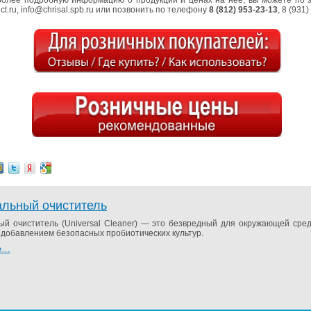
более по­дроб­ную ин­фор­ма­цию о про­дук­ции и ценах на нее, вы мо­же­те по 
t.​ru, info@​chrisal.​spb.​ru или по­зво­нить по те­ле­фо­ну
8 (812) 953-23-13
, 8 (931
альный очиститель
ный очи­сти­тель (Universal Cleaner) — это без­вред­ный для окру­жа­ю­щей сре
 до­бав­ле­ни­ем без­опас­ных про­био­ти­че­ских куль­тур.
е…