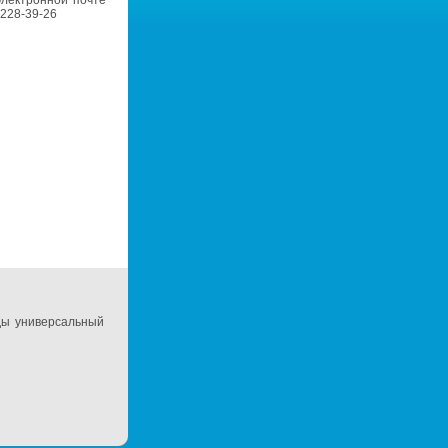
элек­трон­ной почте
) 228-39-26
ды уни­вер­саль­ный