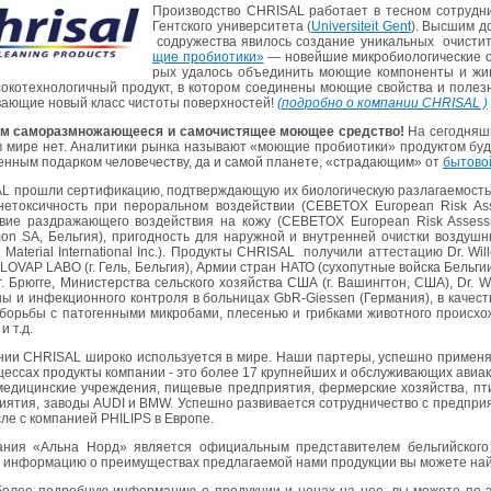
Про­из­вод­ство CHRISAL ра­бо­та­ет в тес­ном со­труд­ни
Гент­ско­го уни­вер­си­те­та (
Universiteit Gent
). Выс­шим до
со­дру­же­ства яви­лось со­зда­ние уни­каль­ных очи­сти
щие про­био­ти­ки»
— но­вей­шие мик­ро­био­ло­ги­че­ские оч
рых уда­лось объ­еди­нить мо­ю­щие ком­по­нен­ты и жи
­ко­тех­но­ло­гич­ный про­дукт, в ко­то­ром со­еди­не­ны мо­ю­щие свой­ства и по­лез
ва­ю­щие новый класс чи­сто­ты по­верх­но­стей!
(по­дроб­но о ком­па­нии CHRISAL )
са­мо­раз­мно­жа­ю­ще­е­ся и са­мо­чи­стя­щее мо­ю­щее сред­ство!
На се­го­дняш­
 мире нет. Ана­ли­ти­ки рынка на­зы­ва­ют «мо­ю­щие про­био­ти­ки» про­дук­том бу­ду
н­ным по­дар­ком че­ло­ве­че­ству, да и самой пла­не­те, «стра­да­ю­щим» от
бы­то­в
про­шли сер­ти­фи­ка­цию, под­твер­жда­ю­щую их био­ло­ги­че­скую раз­ла­га­е­мость
, неток­сич­ность при пе­ро­раль­ном воз­дей­ствии (CEBETOX European Risk As
­ствие раз­дра­жа­ю­ще­го воз­дей­ствия на кожу (CEBETOX European Risk Asses
mon SA, Бель­гия), при­год­ность для на­руж­ной и внут­рен­ней очист­ки воз­душ
c Material International Inc.). Про­дук­ты CHRISAL
по­лу­чи­ли ат­те­ста­цию Dr. Wil
, LOVAP LABO (г. Гель, Бель­гия), Армии стран НАТО (су­хо­пут­ные вой­ска Бель­гии
. Брюг­ге, Ми­ни­стер­ства сель­ско­го хо­зяй­ства США (г. Ва­шинг­тон, США), Dr. W.
е­ны и ин­фек­ци­он­но­го кон­тро­ля в боль­ни­цах GbR-Giessen (Гер­ма­ния), в ка­че­ст
ь­бы с па­то­ген­ны­ми мик­ро­ба­ми, пле­се­нью и гриб­ка­ми жи­вот­но­го про­ис­хо
и т.д.
­нии CHRISAL ши­ро­ко ис­поль­зу­ет­ся в мире. Наши пар­те­ры, успеш­но при­ме­н
о­цес­сах про­дук­ты ком­па­нии - это более 17 круп­ней­ших и об­слу­жи­ва­ю­щих авиа
е­ди­цин­ские учре­жде­ния, пи­ще­вые пред­при­я­тия, фер­мер­ские хо­зяй­ства, пти­
­я­тия, за­во­ды AUDI и BMW. Успеш­но раз­ви­ва­ет­ся со­труд­ни­че­ство с пред­при­я­
ле с ком­па­ни­ей PHILIPS в Ев­ро­пе.
а­ния «Альна Норд» яв­ля­ет­ся офи­ци­аль­ным пред­ста­ви­те­лем бель­гий­ско­го
ин­фор­ма­цию о пре­иму­ще­ствах пред­ла­га­е­мой нами про­дук­ции вы мо­же­те н