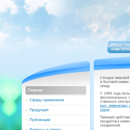
Се­год­ня ми­ро­во
и бы­то­вой химии.
среду.
Главная
С 1994 года бель­
фес­си­о­наль­ных 
Сферы применения
ствен­но­го сек­то­
ных хи­ми­че­ских к
Продукция
среду
.
Прин­цип дей­ствия 
Публикации
про­дук­тов к хи­ми­
со­еди­не­ний.
Вопросы и ответы