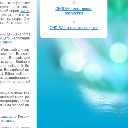
­че­стве с учё­ны­ми
­сти­же­ни­ем этого
CHRISAL моет после
­те­лей серии
«мо­ю­
автомойки
и­сти­те­ли, в ко­то­
вые куль­ту­ры. Это
­ные бак­те­рии, сов­
CHRISAL в животноводстве
ний день ана­ло­гов
­ще­го, на­сто­я­щим
ой химии
.
 (Гент­ский уни­вер­
sessment Brussels,
sment Brussels and
­ных судов Boeing и
lems-Instituut (г. Ди­
), Бель­гий­ской по­
U. Fäber Institute в
ве дез­ин­фи­ци­ру­ю­
ж­де­ния в пи­ще­вой
я­ю­щие в своих тех­
­ком­па­ний мира, ре­
це­фаб­ри­ки, пи­во­
ти­я­ми га­зо­вой ин­
 за­во­да в Рос­сии.
айти
здесь
.