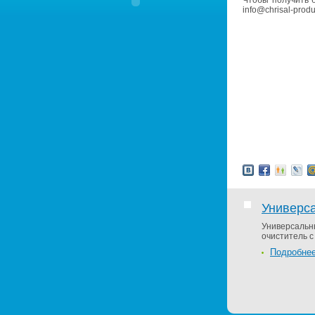
Чтобы по­лу­чить 
info@​chrisal-produc
Универс
Уни­вер­саль­
очи­сти­тель с
Подробне