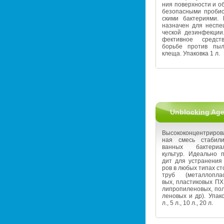
ния по­верх­но­сти и об
без­опас­ны­ми про­био­
ски­ми бак­те­ри­я­ми.
на­зна­чен для неспе­
че­ской дез­ин­фек­ци
фек­тив­ное сред­с
борь­бе про­тив пы­ле
клеща. Упа­ков­ка 1 л.
Unblocking Ag
Вы­со­ко­кон­цен­три­ро­
ная смесь ста­би­ли­
ван­ных бак­те­ри­а
куль­тур. Иде­аль­но п
дит для устра­не­ния 
ров в любых типах ст
труб (ме­тал­ло­пла­с
вых, пла­сти­ко­вых ПХ
ли­про­пи­ле­но­вых, по­
ле­но­вых и др). Упа­ко
л., 5 л., 10 л., 20 л.