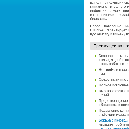
вы­пол­ня­ет функ­ции сво
га­низ­мы от внеш­не­го 
ин­фек­ции не могут про­
ва­ют ни­ка­ко­го воз­д
биоплен­ки.
Новое по­ко­ле­ние мик­
CHRISAL га­ран­ти­ру­ет 
вую очист­ку и ги­ги­е­ну 
Пре­иму­ще­ства пр
Без­опас­ность при
ре­лых, людей с осл
ность ра­бо­ты в па­
Не тре­бу­ет­ся оста
ции.
Сред­ства ан­ти­ал­л
Пол­ное ис­клю­че­
Вы­со­ко­эф­фек­тив­
не­ний.
Предот­вра­ще­ние р
об­ста­нов­ка в по­ме
По­дав­ле­ние кон­т
ин­фек­ций между па­
Борь­ба с ин­фек­ци­
ми­за­ция про­бле­м
гос­пи­таль­ная ин­