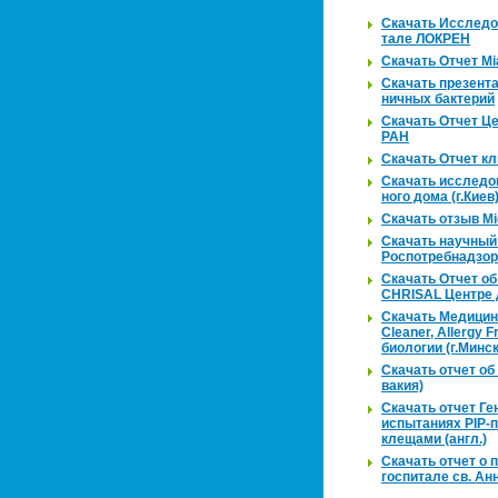
Ска­чать Ис­сле­до­
та­ле ЛО­КРЕН
Ска­чать Отчет M
Ска­чать пре­зен­т
нич­ных бак­те­рий
Ска­чать Отчет Цен
РАН
Ска­чать Отчет кли
Ска­чать ис­сле­до
но­го дома (г.Киев
Ска­чать отзыв Mi
Ска­чать на­уч­ны
Ро­спо­треб­над­зо­
Ска­чать Отчет об 
CHRISAL Цен­тре д
Ска­чать Ме­ди­цин­
Cleaner, Allergy F
био­ло­гии (г.Минск
Ска­чать отчет об 
ва­кия)
Ска­чать отчет Гент
ис­пы­та­ни­ях PIP
кле­ща­ми (англ.)
Ска­чать отчет о пр
гос­пи­та­ле св. А