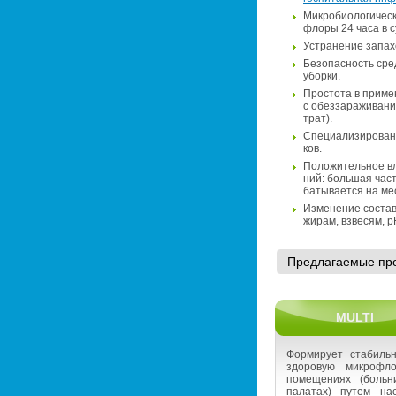
Мик­ро­био­ло­ги­че­
флоры 24 часа в с
Устра­не­ние за­па­х
Без­опас­ность сред
убор­ки.
Про­сто­та в при­ме
с обез­за­ра­жи­ва­н
трат).
Спе­ци­а­ли­зи­ро­ва
ков.
По­ло­жи­тель­ное вл
ний: боль­шая часть 
ба­ты­ва­ет­ся на ме
Из­ме­не­ние со­ста­
жирам, взве­сям, рН
Пред­ла­га­е­мые про
MULTI
Фор­ми­ру­ет ста­биль
здо­ро­вую мик­ро­фл
по­ме­ще­ни­ях (боль­н
па­ла­тах) путем на­