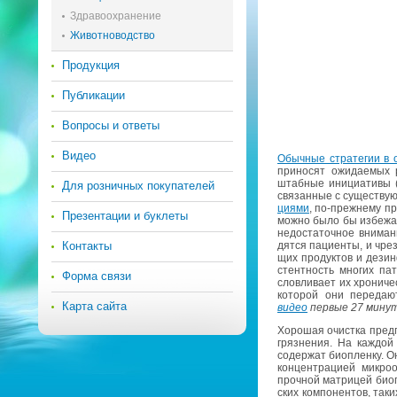
Здравоохранение
Животноводство
Продукция
Публикации
Вопросы и ответы
Видео
Обыч­ные стра­те­гии в о
при­но­сят ожи­да­е­мых 
штаб­ные ини­ци­а­ти­вы
Для розничных покупателей
свя­зан­ные с су­ще­ству­
ци­я­ми
, по-преж­не­му при
Презентации и буклеты
можно было бы из­бе­жать
недо­ста­точ­ное вни­ма­
Контакты
дят­ся па­ци­ен­ты, и чрез
щих про­дук­тов и дез­ин­
стент­ность мно­гих па­т
Форма связи
слов­ли­ва­ет их хро­ни­ч
ко­то­рой они пе­ре­да­ю
Карта сайта
видео
пер­вые 27 минут 
Хо­ро­шая очист­ка пред­по
гряз­не­ния. На каж­дой 
со­дер­жат биоплен­ку. Он
кон­цен­тра­ци­ей мик­ро­
проч­ной мат­ри­цей биопл
ских ком­по­нен­тов, таких