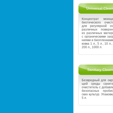
Universal Clean
Кон­цен­трат мо­ю­щ
био­ти­че­ско­го очи­ст
для ре­гу­ляр­ной оч
раз­лич­ных по­верх­н
из раз­лич­ных ма­те­ри
с ор­га­ни­че­ски­ми за­г
ни­я­ми и биоплен­ка­ми
ков­ка 1 л., 5 л., 10 л.,
200 л., 1000 л.
Sanitary Clean
Без­вред­ный для окру
щей среды са­ни­та
очи­сти­тель с до­бав­л
без­опас­ных про­био­
ских куль­тур. Упа­ков­к
5 л.