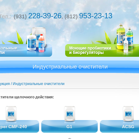
228-39-26
953-23-13
Тел.:
(931)
, (812)
Индустриальные очистители
укция
Индустриальные очистители
ти­те­ли ще­лоч­но­го дей­ствия:
per CMF-240
G1
ACSG