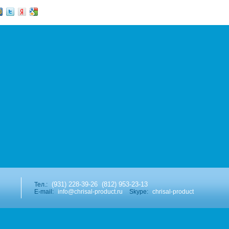
(931) 228-39-26
(812) 953-23-13
Тел.:
E-mail:
info@chrisal-product.ru
Skype:
сhrisal-product