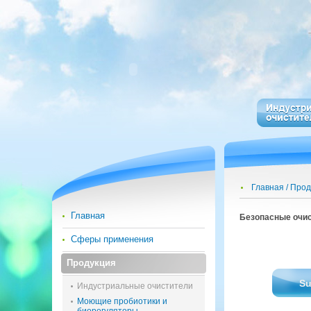
Главная
Прод
Главная
Без­опас­ные очи­с
Сферы применения
Продукция
Su
Индустриальные очистители
Моющие пробиотики и