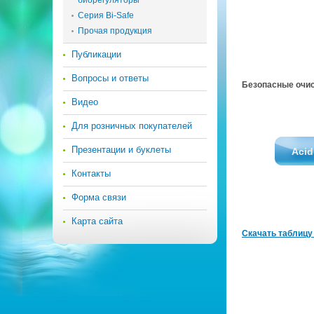
биорегуляторы
Серия Bi-Safe
Прочая продукция
Публикации
Вопросы и ответы
Без­опас­ные очи­с
Видео
Для розничных покупателей
Презентации и буклеты
Acid
Контакты
Форма связи
Карта сайта
Ска­чать таб­ли­ц