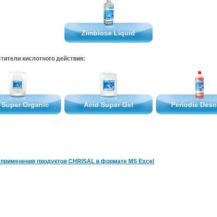
Zimbiose Liquid
ти­те­ли кис­лот­но­го дей­ствия:
 Super Organic
Acid Super Gel
Periodic Desc
у при­ме­не­ния про­дук­тов CHRISAL в фор­ма­те MS Excel