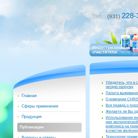
228-
Тел.:
(931)
Убе­ди­тесь, что в с
че­скую на­груз­ку
Па­ла­та вы­жи­ва­ни
Главная
О ком­па­нии CHRI
Вся прав­да о по­р
Сферы применения
Же­ла­е­те ли Вы зд
Продукция
Ис­поль­зо­ва­ние ин
ния эко­ло­ги­че­ской
ком­плек­са на при
Публикации
в очист­ке же­лез­н
Тех­но­ло­гия при­м
Вопросы и ответы