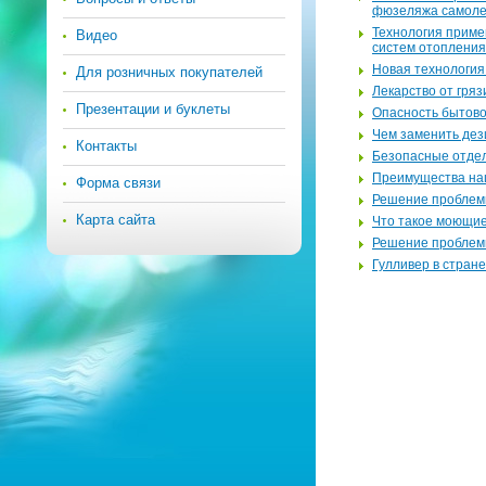
фю­зе­ля­жа са­мо­ле
Тех­но­ло­гия при­м
Видео
си­стем отоп­ле­ния
Новая тех­но­ло­гия 
Для розничных покупателей
Ле­кар­ство от гряз
Презентации и буклеты
Опас­ность бы­то­в
Чем за­ме­нить дез­и
Контакты
Без­опас­ные от­де­
Пре­иму­ще­ства на
Форма связи
Ре­ше­ние про­бле­м
Карта сайта
Что такое мо­ю­щие 
Ре­ше­ние про­бле­м
Гул­ли­вер в стране