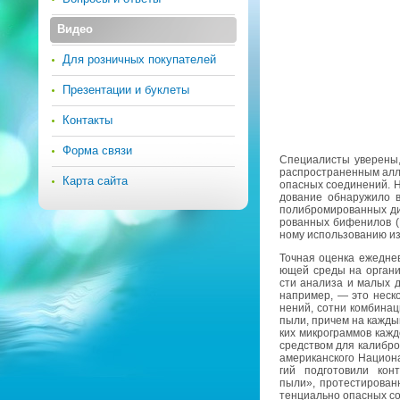
Видео
Для розничных покупателей
Презентации и буклеты
Контакты
Форма связи
Спе­ци­а­ли­сты уве­ре­н
рас­про­стра­нен­ным ал­л
Карта сайта
опас­ных со­еди­не­ний. Н
до­ва­ние об­на­ру­жи­ло
по­либ­ро­ми­ро­ван­ных д
ро­ван­ных би­фе­ни­лов 
но­му ис­поль­зо­ва­нию из
Точ­ная оцен­ка еже­днев­
ю­щей среды на ор­га­ни
сти ана­ли­за и малых д
на­при­мер, — это нескол
не­ний, сотни ком­би­на­
пыли, при­чем на каж­ды
ких мик­ро­грам­мов каж­д
сред­ством для ка­либ­ров
аме­ри­кан­ско­го На­ци­о­
гий под­го­то­ви­ли кон
пыли», про­те­сти­ро­ва
тен­ци­аль­но опас­ных со