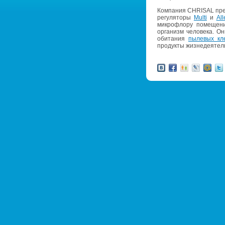
Ком­па­ния CHRISAL пред­
ре­гу­ля­то­ры
Multi
и
All
мик­ро­фло­ру по­ме­ще­н
ор­га­низм че­ло­ве­ка. О
оби­та­ния
пы­ле­вых кл
про­дук­ты жиз­не­де­я­тел