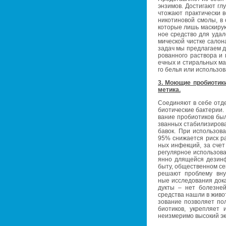
эн­зи­мов. До­сти­га­ют гл
что­жа­ют прак­ти­че­ски 
ни­ко­ти­но­вой смолы, в 
ко­то­рые лишь мас­ки­ру­
ное сред­ство для уда­л
ми­че­ской чист­ке са­ло­
задач мы пред­ла­га­ем да
ро­ван­но­го рас­тво­ра и 
еч­ных и сти­раль­ных ма­
го белья или ис­поль­зо­ва
3. Мо­ю­щие про­био­ти­ки
ме­ти­ка.
Со­еди­ня­ют в себе от­де
био­ти­че­ские бак­те­рии
ва­ние про­био­ти­ков бы
зван­ных ста­би­ли­зи­ро­
ба­вок. При ис­поль­зо­в
95% сни­жа­ет­ся риск рас
ных ин­фек­ций, за счет
ре­гу­ляр­ное ис­поль­зо­
ян­но для­щей­ся дез­ин­
быту, об­ще­ствен­ном сек
ре­ша­ют про­бле­му вну­
ные ис­сле­до­ва­ния до­к
дук­ты – нет бо­лез­ней
сред­ства нашли в жи­вот­
зо­ва­ние поз­во­ля­ет по
био­ти­ков, укреп­ля­ет
неиз­ме­ри­мо вы­со­кий эк