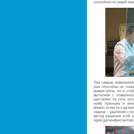
спо­соб­но­сти самой при
Тем самым, ком­па­ни­ей
рые спо­соб­ны не толь­к
ди­мую грязь, но и ста­би
вы­тес­няя с по­верх­но
ществ­ляя, по сути, нет
но­му при­зна­ку и ко­не
можно от­не­сти к дез­ин­
за­да­ча – уда­ле­ние с по
метод ре­ше­ния этой за
ядов (дез­ин­фек­тан­тов)