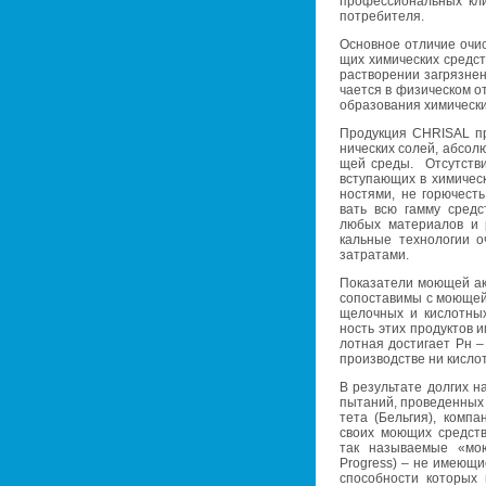
про­фес­си­о­наль­ных кли
по­тре­би­те­ля.
Ос­нов­ное от­ли­чие очи
щих хи­ми­че­ских средст
рас­тво­ре­нии за­гряз­не­
ча­ет­ся в фи­зи­че­ском о
об­ра­зо­ва­ния хи­ми­че­ск
Про­дук­ция CHRISAL пре
ни­че­ских солей, аб­со­л
щей среды. От­сут­ствие
всту­па­ю­щих в хи­ми­че­с
но­стя­ми, не го­рю­честь,
вать всю гамму средс
любых ма­те­ри­а­лов и 
каль­ные тех­но­ло­гии оч
за­тра­та­ми.
По­ка­за­те­ли мо­ю­щей 
со­по­ста­ви­мы с мо­ю­ще
ще­лоч­ных и кис­лот­ны
ность этих про­дук­тов и
лот­ная до­сти­га­ет Рн
про­из­вод­стве ни кис­ло
В ре­зуль­та­те дол­гих на
пы­та­ний, про­ве­ден­ных 
те­та (Бель­гия), ком­п
своих мо­ю­щих средств 
так на­зы­ва­е­мые «мо
Progress) – не име­ю­щи
спо­соб­но­сти ко­то­рых