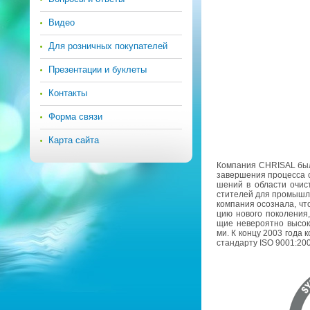
Видео
Для розничных покупателей
Презентации и буклеты
Контакты
Форма связи
Карта сайта
Ком­па­ния CHRISAL был
за­вер­ше­ния про­цес­са 
ше­ний в об­ла­сти очист
сти­те­лей для про­мыш­ле
ком­па­ния осо­зна­ла, чт
цию но­во­го по­ко­ле­ния,
щие неве­ро­ят­но вы­со­ки
ми. К концу 2003 года к
стан­дар­ту ISO 9001:20