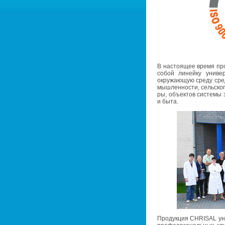
В на­сто­я­щее время пр
собой ли­ней­ку уни­вер
окру­жа­ю­щую среду сре
мыш­лен­но­сти, сель­ско­
ры, объ­ек­тов си­сте­мы з
и быта.
Про­дук­ция CHRISAL уни­