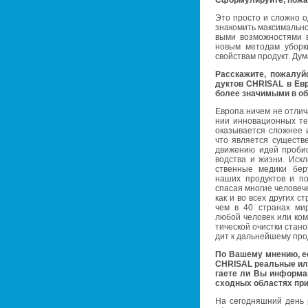
Сфор­му­ли­руй­те, по­жа
Это про­сто и слож­но о
зна­ко­мить мак­си­маль­н
вы­ми воз­мож­но­стя­ми в
новым ме­то­дам убор­к
свой­ствам про­дукт. Дум
Рас­ска­жи­те, по­жа­луй
дук­тов CHRISAL в Ев­ро
бо­лее зна­чи­мы­ми в о
Ев­ро­па ничем не от­ли­ч
нии ин­но­ва­ци­он­ных те
ока­зы­ва­ет­ся слож­не
что яв­ля­ет­ся су­ще­ст
дви­же­нию идей про­био
вод­ства и жизни. Ис­клю­
ствен­ные ме­ди­ки бе
наших про­дук­тов и по­л
спа­сая мно­гие че­ло­ве­
как и во всех дру­гих с
чем в 40 стра­нах мира
любой че­ло­век или ком­
ти­че­ской очист­ки ста­но
дит к даль­ней­ше­му про­
По Ва­ше­му мне­нию, е
CHRISAL ре­аль­ные или 
га­е­те ли Вы ин­фор­ма­
сход­ных об­ла­стях пр
На се­го­дняш­ний день 