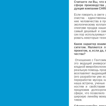
Счи­та­е­те ли Вы, что 
сфере про­из­вод­ства 
дук­ция ком­па­нии CHR
Если го­во­рить в свете р
очист­ка - един­ствен­н
ние че­ло­ве­че­ства в пр
эко­ло­ги­че­ско­му кол­ла
спек­ти­ве про­даж наших 
самый де­ше­вый и самы
сих пор ис­поль­зу­е­мых 
ро­вать неко­то­рые тех­но
Каков ха­рак­тер вза­и­м
си­те­том. Яв­ля­ют­ся 
про­ек­том, и, если да, т
че­ства?
От­но­ше­ния с Гент­ским
это ве­ду­щий уни­вер­с
клад­ной мик­ро­био­ло­гии
ре­аль­ную по­мощь про­из
воз­глав­ля­ет вы­да­ю­щий
(его раз­ра­бот­ки уже ис­
пе­ре­ра­бот­ке му­со­ра
наша встре­ча, уче­ные 
но­стям и свой­ства­ми 
пред­ло­жив дол­го­сро
сфере, что поз­во­ли­ло 
ши­ро­кую ли­ней­ку мо­ю­
ти­ков.