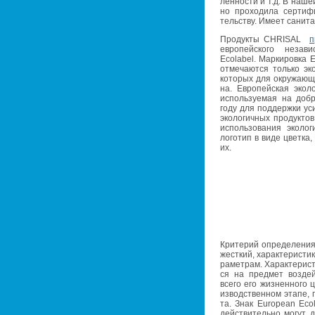
лен­но­сти и т.д. В наш
но про­хо­ди­ла сер­ти­фи
тель­ству. Имеет са­ни­тар
Про­дук­ты CHRISAL
п
ев­ро­пей­ско­го неза­ви
Ecolabel. Мар­ки­ров­ка 
от­ме­ча­ют­ся толь­ко эк
ко­то­рых для окру­жа­ю­щ
на. Ев­ро­пей­ская эко­л
ис­поль­зу­е­мая на доб
году для под­держ­ки ус
эко­ло­гич­ных про­дук­то
ис­поль­зо­ва­ния эко­ло­
ло­го­тип в виде цвет­ка,
их.
Кри­те­рий опре­де­ле­ни
жест­кий, ха­рак­те­ри­сти
ра­мет­рам. Ха­рак­те­ри­ст
ся на пред­мет воз­дей
всего его жиз­нен­но­го
из­вод­ствен­ном этапе, п
та. Знак European Ecolab
дей­стви­тель­но могут до