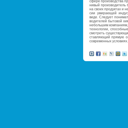
сфере про­из­вод­ства про
ни­вый про­из­во­ди­тель 
на своих про­дук­тах и не 
сии уми­ра­ю­щей ин­ду
виде. Сле­ду­ет по­ни­ма
во­ди­те­лей бы­то­вой х
неболь­шим ком­па­ни­ям,
тех­но­ло­гии, спо­соб­н
смот­реть су­ще­ству­ю­щи
став­ля­ю­щий пря­мую оп
со­вре­мен­ных усло­ви­ях.