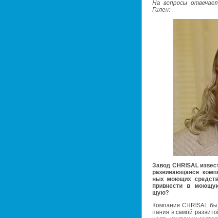
На во­про­сы от­ве­ча­
Гилен:
Завод CHRISAL из­ве­сте
раз­ви­ва­ю­ща­я­ся ком­
ных мо­ю­щих средств н
при­вне­сти в мо­ю­щую
щую?
Ком­па­ния CHRISAL была
па­ния в самой раз­ви­той