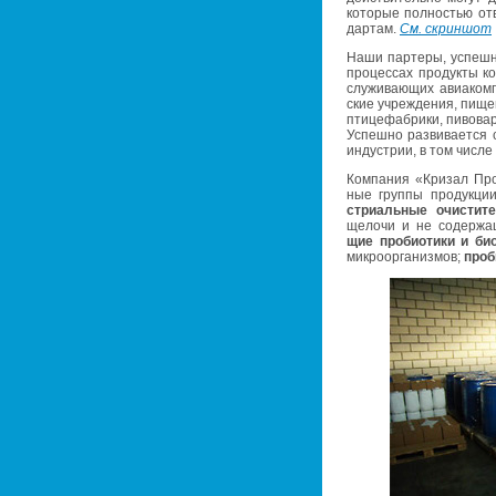
ко­то­рые пол­но­стью от­
дар­там.
См. скрин­шот
Наши пар­те­ры, успеш­но
про­цес­сах про­дук­ты 
слу­жи­ва­ю­щих авиа­ком
ские учре­жде­ния, пи­ще­
пти­це­фаб­ри­ки, пи­во­в
Успеш­но раз­ви­ва­ет­ся с
ин­ду­стрии, в том числе 
Ком­па­ния «Кри­зал Про
ные груп­пы про­дук­ции
стри­аль­ные очи­сти­те
ще­ло­чи и не со­дер­жа­
щие про­био­ти­ки и био­
мик­ро­ор­га­низ­мов;
про­б