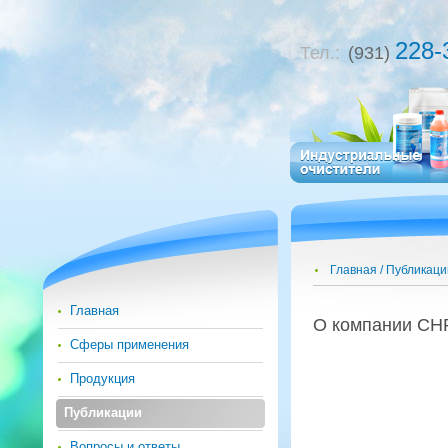
228-
Тел.:
(931)
Главная
Публикаци
Главная
О ком­па­нии C
Сферы применения
Продукция
Публикации
Вопросы и ответы