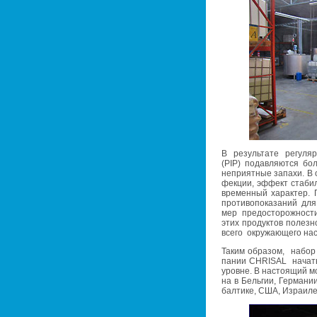
В ре­зуль­та­те ре­гу­ля
(PIP) по­дав­ля­ют­ся бо­л
непри­ят­ные за­па­хи. В 
фек­ции, эф­фект ста­бил
вре­мен­ный ха­рак­тер.
про­ти­во­по­ка­за­ний д
мер предо­сто­рож­но­ст
этих про­дук­тов по­лез­н
всего окру­жа­ю­ще­го на
Таким об­ра­зом, набор 
па­нии CHRISAL на­чать 
уровне. В на­сто­я­щий мо
на в Бель­гии, Гер­ма­нии
бал­ти­ке, США, Из­ра­и­л