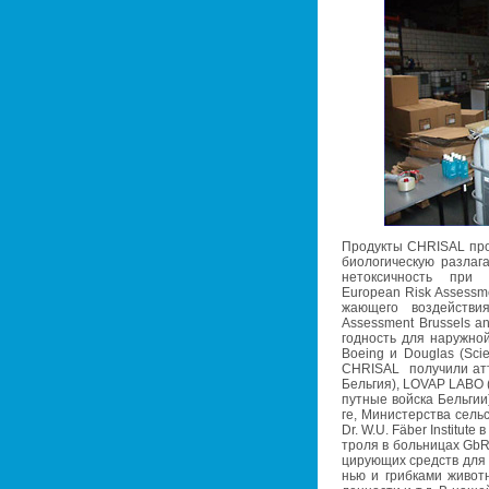
Про­дук­ты CHRISAL про­
био­ло­ги­че­скую раз­ла­г
неток­сич­ность при 
European Risk Assessmen
жа­ю­ще­го воз­дей­
Assessment Brussels and
год­ность для на­руж­но
Boeing и Douglas (Scient
CHRISAL по­лу­чи­ли ат­те
Бель­гия), LOVAP LABO (
пут­ные вой­ска Бель­гии)
ге, Ми­ни­стер­ства сель­
Dr. W.U. Fäber Institute в 
тро­ля в боль­ни­цах GbR-
ци­ру­ю­щих средств для б
нью и гриб­ка­ми жи­вот­