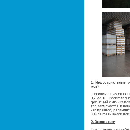
1
.
Ин­ду­стри­аль­ные оч
мов)
Про­яв­ля­ют услов­но ще
0,2 до 13. Ве­ли­ко­леп­н
гряз­не­ний с любых по­в
тов за­клю­ча­ет­ся в на­н
как пра­ви­ло, рас­пы­ли­
шей­ся грязи водой или а
2. Эн­зи­ма­ти­ки
Пред­став­ля­ют из себя с