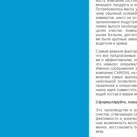
ность ком­па­нии со­сто­я
мо­ю­ще­го про­дук­та и е
По­тре­бо­ва­лось масса у
че­му обыч­ный со­ле­во
хи­ми­ка­тов, никто не х
ор­га­ни­зо­ва­но ин­ду­ст
ла­жен вы­пуск необ­хо­д
целях очист­ки. Ком­па
рынке Бель­гии, до­ста­то
ми были круп­ные авиа­к
во­ди­те­ли и армии.
Самым важ­ным фак­то­р
что все пред­ла­га­е­мые 
ми и эф­фек­тив­ны­ми, но
что на­мно­го опе­ре­жа­
Имен­но со­об­ра­же­ния э
ком­па­нию CHRISAL на ф
вклю­чая самых круп­н
неболь­шой, поз­во­ля­ло 
прав­ле­ния и опе­ра­тив­
ник­ла идея сов­ме­стить
ю­щий со­став и живую ма­
Сфор­му­ли­руй­те, по­ж
Это про­из­вод­ство и рас
очист­ки, от­ве­ча­ю­щих с
фек­тив­но­сти и, ко­неч­
нам воз­мож­ность вос­пол
мен­но, вос­ста­но­вить б
ве­ка.