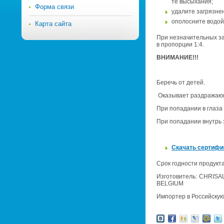
те вы­сы­ха­ния;
Форма связи
уда­ли­те за­гряз­н
опо­лос­ни­те водой
Карта сайта
При незна­чи­тель­ных за­
в про­пор­ции 1:4.
ВНИ­МА­НИЕ!!!
Бе­речь от детей.
Ока­зы­ва­ет раз­дра­жа­
При по­па­да­нии в глаза
При по­па­да­нии внутрь 
Ска­чать сер­ти­фи
Срок год­но­сти про­дук­т
Из­го­то­ви­тель: CHRIS
BELGIUM
Им­пор­тер в Рос­сий­ск