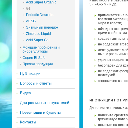
из­вест­ность в раз­бав­
Acid Super Organic
5», «G-5 M» и др.
G1
Periodic Descaler
при­ме­ня­ет­ся на п
вре­ме­ни экс­по­зи­
ACSG
жира и ко­по­ти)
Энзимный порошок
об­ла­да­ет экс­тре­
щи­ми свой­ства­ми
Zimbiose Liquid
со­зда­ёт ан­ти­ста­
Acid Super Gel
не со­дер­жит агрес­
Моющие пробиотики и
легко уда­ля­ет люб
биорегуляторы
ные, с раз­лич­ных 
Серия Bi-Safe
уда­ля­ет непри­ят­
Прочая продукция
без­опа­сен для ко
не со­дер­жит фос­фа
Публикации
неле­ту­чий
эко­но­ми­чен в ис­п
Вопросы и ответы
Видео
ИН­СТРУК­ЦИЯ ПО ПРИ
Для розничных покупателей
Для очист­ки тя­же­лых за
Презентации и буклеты
на­не­си­те сред­ст
гряз­нен­ную по­вер
Контакты
оставь­те на неко­т