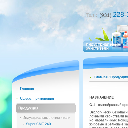
228-
Тел.:
(931)
Главная
Продукция
Главная
НА­ЗНА­ЧЕ­НИЕ
Сферы применения
G-1
- ге­ле­об­раз­ный про
Продукция
Эко­ло­ги­че­ски без­опас
лоч­ны­ми свой­ства­ми н
Индустриальные очистители
но на­раз­лич­ных мо­ю­щи
Super CMF-240
жи­ро­вые и бел­ко­вые за