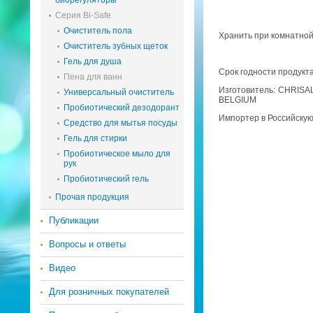
биорегуляторы
Серия Bi-Safe
Очиститель пола
Хра­нить при ком­нат­ной 
Очиститель зубных щеток
Гель для душа
Срок год­но­сти про­дук­т
Пена для ванн
Из­го­то­ви­тель: CHRIS
Универсальный очиститель
BELGIUM
Пробиотический дезодорант
Им­пор­тер в Рос­сий­ск
Средство для мытья посуды
Гель для стирки
Пробиотическое мыло для
рук
Пробиотический гель
Прочая продукция
Публикации
Вопросы и ответы
Видео
Для розничных покупателей