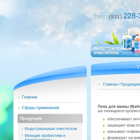
228-
Тел.:
(931)
Главная
Продукция
Главная
Пена для ванны (Bath
Сферы применения
шо пе­ня­ще­е­ся про­био­
Продукция
обес­пе­чи­ва­ет ин
за­щи­ща­ет кожу от
Индустриальные очистители
ока­зы­ва­ет осве­ж
Моющие пробиотики и
фор­ми­ру­ет на кож